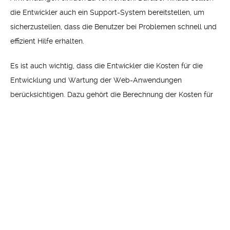
die Entwickler auch ein Support-System bereitstellen, um
sicherzustellen, dass die Benutzer bei Problemen schnell und
effizient Hilfe erhalten.
Es ist auch wichtig, dass die Entwickler die Kosten für die
Entwicklung und Wartung der Web-Anwendungen
berücksichtigen. Dazu gehört die Berechnung der Kosten für
die Entwicklung und Wartung der Anwendungen, sowie die
Kosten für die Bereitstellung von Support und Dokumentation.
Darüber hinaus sollten die Entwickler auch die Kosten für die
Implementierung von Sicherheitsupdates und Patches
berücksichtigen, um sicherzustellen, dass die Anwendungen
sicher und geschützt sind.
Wie man ein Design für
Benutzerfreundlichkeit erstellt