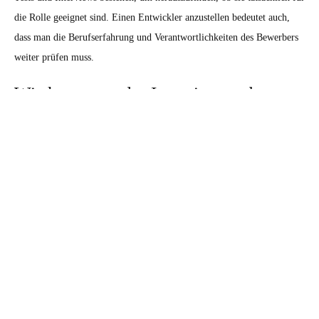
die Rolle geeignet sind. Einen Entwickler anzustellen bedeutet auch,
dass man die Berufserfahrung und Verantwortlichkeiten des Bewerbers
weiter prüfen muss.
Wie kann man das Interview am besten
nutzen, um herauszufinden, ob der
Kandidat für die Rolle geeignet ist?
Das Interview bietet Unternehmen eine einzigartige Gelegenheit, die
Fähigkeit des Bewerbers zu testen. Während des Interviews sollten
Unternehmer anhand von Aufgaben und Fragen seine technischen
Fähigkeiten sowie seine Fähigkeit herausfinden, sich in stressigen
Situationen zu bewähren. Außerdem sollte man auch beurteilen, wie gut
der Kandidat mit dem Team zusammenarbeitet. Um eine fundiertere
Entscheidung treffen zu können, sollten Unternehmen mehrere
Bewerber für dasselbe Projekt bewerten und vergleichen.