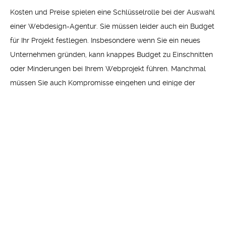
Kosten und Preise spielen eine Schlüsselrolle bei der Auswahl
einer Webdesign-Agentur. Sie müssen leider auch ein Budget
für Ihr Projekt festlegen. Insbesondere wenn Sie ein neues
Unternehmen gründen, kann knappes Budget zu Einschnitten
oder Minderungen bei Ihrem Webprojekt führen. Manchmal
müssen Sie auch Kompromisse eingehen und einige der
gewünschten Funktionen weglassen. Der Preis einer Agentur
spiegelt jedoch nicht notwendigerweise deren Kompetenz
und Qualität wider. Vergleichen Sie deshalb vergeblich
mehrere verschiedene Agenturen, um eine zu finden, die zu
Ihrem Budget passt.
Kreativität und Designqualität
Neben den Kosten müssen Sie sicherstellen, dass die Agentur
die Designqualität liefert, die Sie erwarten. Achten Sie dabei