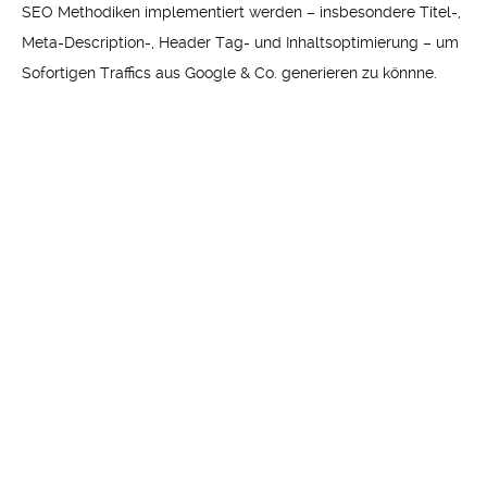
SEO Methodiken implementiert werden – insbesondere Titel-,
Meta-Description-, Header Tag- und Inhaltsoptimierung – um
Sofortigen Traffics aus Google & Co. generieren zu könnne.
Dazu kann man SEO Tools vom SEO Plugin bis hin zu SEO
Analysetools hinzufügen um ein effektives Tracking im
Ranking & Verhalten der Besucher auf der Seite zu
ermöglichen.
Sicherheit & Datenschutz: Wie
schützt man seine Website?
Dieser Faktor ist besonders wichtig! Überlegene
Sicherheitsmaßnahmen sind notwendig für die Umsetzung
jedes Websites: Gehen Sie hierbei vorsichtig vor mit Backups
von Webinhalten und Dateien, SSL Zertifikate (https://), Split
Testing verschiedener Systemlandschaften usw. Des