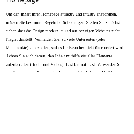
Um den Inhalt Ihrer Homepage attraktiv und intuitiv anzuordnen,
müssen Sie bestimmte Regeln berücksichtigen. Stellen Sie zunächst
sicher, dass das Design modern ist und auf sonstigen Websites nicht
Plagiat darstellt. Vermeiden Sie, zu viele Unterseiten (oder
Menüpunkte) zu erstellen, sodass Ihr Besucher nicht überfordert wird.
Achten Sie auch darauf, den Inhalt mithilfe visueller Elemente
aufzubereiten (Bilder und Videos). Last but not least: Verwenden Sie
empfehlenswerte Plugins oder Apps, um Sicherheits- und SEO-
Anforderungen zu erfüllen.
Tools und Ressourcen, um die
Homepage zu optimieren
Die Optimierung der Homepage ist unerlässlich. Setzen Sie hierzu
Tools wie Google Analytics oder HotJar ein, um zu verstehen, was Ihre