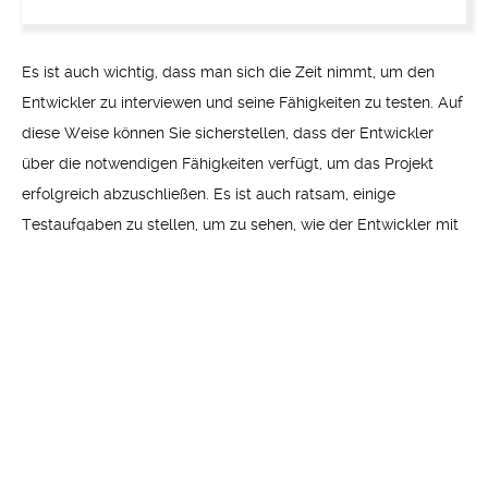
Es ist auch wichtig, dass man sich die Zeit nimmt, um den
Entwickler zu interviewen und seine Fähigkeiten zu testen. Auf
diese Weise können Sie sicherstellen, dass der Entwickler
über die notwendigen Fähigkeiten verfügt, um das Projekt
erfolgreich abzuschließen. Es ist auch ratsam, einige
Testaufgaben zu stellen, um zu sehen, wie der Entwickler mit
verschiedenen Aufgaben umgeht.
Es ist auch wichtig, dass man sich die Zeit nimmt, um den
iOS-Entwickler zu interviewen und seine Fähigkeiten zu testen.
Auf diese Weise können Sie sicherstellen, dass der Entwickler
über die notwendigen Fähigkeiten verfügt, um das Projekt
erfolgreich abzuschließen. Es ist auch ratsam, einige
Testaufgaben zu stellen, um zu sehen, wie der Entwickler mit