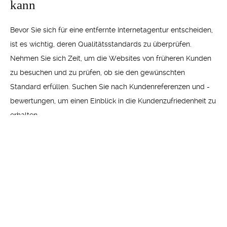
kann
Bevor Sie sich für eine entfernte Internetagentur entscheiden,
ist es wichtig, deren Qualitätsstandards zu überprüfen.
Nehmen Sie sich Zeit, um die Websites von früheren Kunden
zu besuchen und zu prüfen, ob sie den gewünschten
Standard erfüllen. Suchen Sie nach Kundenreferenzen und -
bewertungen, um einen Einblick in die Kundenzufriedenheit zu
erhalten.
Ein weiterer wichtiger Aspekt ist die Kommunikation mit der
entfernten Internetagentur. Stellen Sie sicher, dass klare
Kommunikationslinien etabliert sind und dass die Agentur
reaktionsfähig ist. Regelmäßige Updates und offene
Kommunikation sind entscheidend, um sicherzustellen, dass
Ihr Projekt reibungslos verläuft.