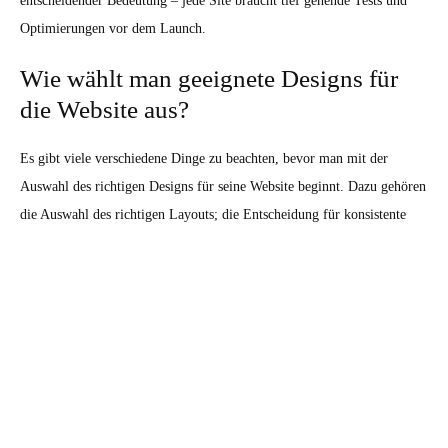
entscheidender Bedeutung – jede Site braucht tief gehende Tests und
Optimierungen vor dem Launch.
Wie wählt man geeignete Designs für
die Website aus?
Es gibt viele verschiedene Dinge zu beachten, bevor man mit der
Auswahl des richtigen Designs für seine Website beginnt. Dazu gehören
die Auswahl des richtigen Layouts; die Entscheidung für konsistente
Farben und Schriftarten; die Vermittlung von Emotionen durch Bilder
und Videos; und die Berücksichtigung sämtlicher rechtlicher
Bestimmungen. All diese Aspekte sollten bei der Auswahl des richtigen
Designs berücksichtigt werden.
Wie kann man eine professionelle und
ansprechende Benutzeroberfläche
erstellen?