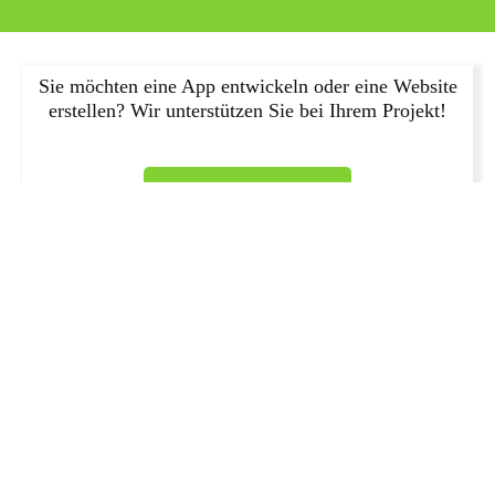
Sie möchten eine App entwickeln oder eine Website
erstellen? Wir unterstützen Sie bei Ihrem Projekt!
JETZT ANFRAGEN!
Nachdem Ihre Website veröffentlicht wurde, können Sie sie
regelmäßig aktualisieren, um sicherzustellen, dass sie immer
auf dem neuesten Stand ist. Auf diese Weise können Sie Ihren
Besuchern immer die bestmögliche Erfahrung bieten.
Nachdem Ihre Website veröffentlicht wurde, können Sie sie
auch in Suchmaschinen wie Google und Bing einreichen, um