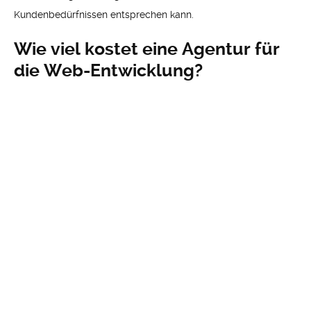
Kundenbedürfnissen entsprechen kann.
Wie viel kostet eine Agentur für
die Web-Entwicklung?
Der Preis eines Entwicklungsunternehmens ist abhängig von
der Art der Arbeit und der Komplexität der Aufgaben, die
ausgeführt werden sollen. Der Preis kann sich je nach
Projektbeteiligten und Komplexitätsgrad unterscheiden. Es ist
jedoch üblich, dass Entwicklungsunternehmen nach
Stundensätzen abrechnen. Einige Dienstleister bieten auch
feste Pakete an, so dass der Kunde weiß, was er für die Arbeit
bekommt und was er bezahlen muss. Daher ist es wichtig,
den passenden Preis für ein Projekt zu finden.
Welche Dienstleistungen bietet