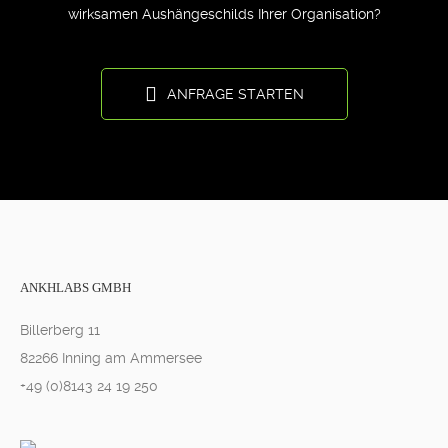
wirksamen Aushängeschilds Ihrer Organisation?
ANFRAGE STARTEN
ANKHLABS GMBH
Billerberg 11
82266 Inning am Ammersee
+49 (0)8143 24 19 250