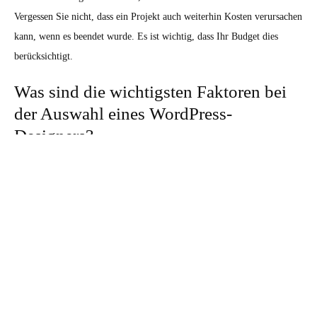
Vergessen Sie nicht, dass ein Projekt auch weiterhin Kosten verursachen
kann, wenn es beendet wurde. Es ist wichtig, dass Ihr Budget dies
berücksichtigt.
Was sind die wichtigsten Faktoren bei
der Auswahl eines WordPress-
Designers?
Bei der Auswahl eines WordPress-Designers sollten Sie auf Erfahrung
und Fähigkeiten achten. Erfahrene Design Teams haben eine bessere
Chance, Ihr Projekt erfolgreich abzuschließen. Sehen Sie sich auch an,
ob sie Themes oder Plugins verwenden, um Leistungsoptimierungen
vorzunehmen und überprüfen Sie ihr Portfolio und Bewertungen
anderer Kunden. Wenn die Agentur unerwünschte Überraschungskosten
vermeiden möchte, müssen sie Transparenz und klare Kommunikation
über alle Kosten und Werkzeuge bieten.