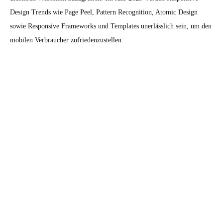
Design Trends wie Page Peel, Pattern Recognition, Atomic Design
sowie Responsive Frameworks und Templates unerlässlich sein, um den
mobilen Verbraucher zufriedenzustellen.
Mobile-First Design Trends
Unternehmen setzen im Jahr 2023 weiterhin auf „Mobile-First“-
Designansätze. Dies bedeutet, dass mobile Erfahrungen bei allen
Entwicklungsentscheidungen vorab berücksichtigt werden müssen.
Mobile-First-Design ermöglicht es Unternehmen, Mobilnutzer
bedarfsgerecht anzusprechen und ihnen digitale Erfahrungen
bereitzustellen, die einfacher bedienbar sind als jemals zuvor. Mobile-
First-Designs werden im Jahr 2023 immer mehr auf Reaktionsfähigkeit
sowie auf reduzierte Elemente hinauslaufen, damit Benutzer mühelos
durch Webseiten navigieren können.