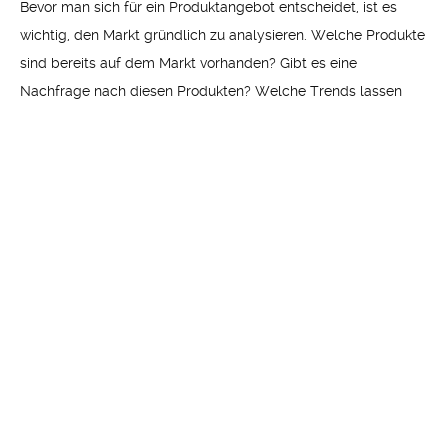
Bevor man sich für ein Produktangebot entscheidet, ist es
wichtig, den Markt gründlich zu analysieren. Welche Produkte
sind bereits auf dem Markt vorhanden? Gibt es eine
Nachfrage nach diesen Produkten? Welche Trends lassen
sich identifizieren? Eine umfassende Produktrecherche kann
dabei helfen, das richtige Sortiment zu wählen und sich von
der Konkurrenz abzuheben.
Preisgestaltung und Wettbewerbsfähigkeit
Die Preisgestaltung spielt eine entscheidende Rolle beim
Verkauf von Produkten in einem Online-Shop. Es ist wichtig,
den richtigen Preis zu finden, der wettbewerbsfähig ist und
gleichzeitig die Gewinnmarge des Shops berücksichtigt.
Preisvergleiche mit der Konkurrenz und eine angemessene
Preisstrategie können dabei helfen, den richtigen Preis für die
Produkte festzulegen.