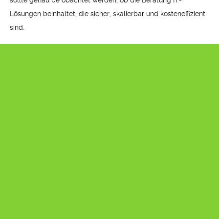
sollte genau be obachtet werden, ob die Beratung IT-
Lösungen beinhaltet, die sicher, skalierbar und kosteneffizient
sind.