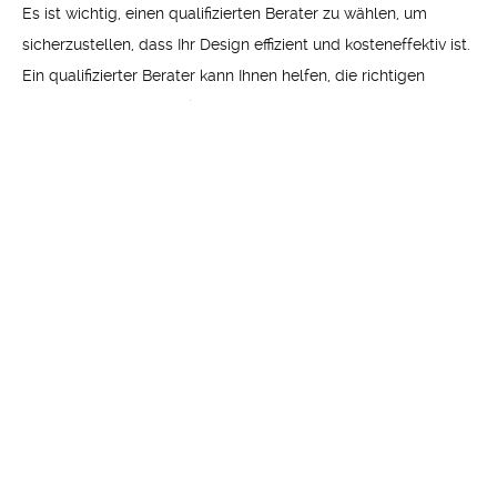
Es ist wichtig, einen qualifizierten Berater zu wählen, um
sicherzustellen, dass Ihr Design effizient und kosteneffektiv ist.
Ein qualifizierter Berater kann Ihnen helfen, die richtigen
Technologien und Werkzeuge zu wählen, um Ihre Ziele zu
erreichen und Ihre Kosten zu senken. Darüber hinaus kann ein
qualifizierter Ber
Die Vor- und Nachteile verschiedener
Webdesign-Beratungsoptionen
Es gibt viele verschiedene Beratungsoptionen für
professionelles Webdesign. Einige sind Full-Service-
Agenturen, andere sind unabhängige Freiberufler oder Online-
Beraterdienste. Jede Option hat ihre Vor- und Nachteile. Full-
Service-Agenturen verfügen über ein breites Spektrum an
Fähigkeiten und können alle Arten von Unternehmensspezifika