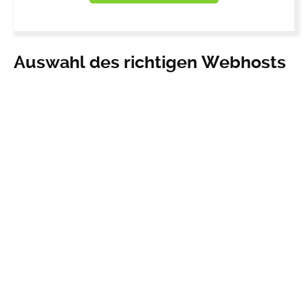
Auswahl des richtigen Webhosts
Die Auswahl des richtigen Webhosts kann entscheidend sein,
um eine schnelle Ladezeit Ihrer Website zu gewährleisten. Ein
schlechter Webhost kann zu einer schlechten Leistung führen,
die die Ladezeit beeinträchtigt. Um sicherzustellen, dass Ihre
Website schnell lädt, sollten Sie einen Webhost mit einem
guten Service-Level-Agreement (SLA) und einer hohen
Verfügbarkeit wählen.
Vermeidung von unnötigen
Plugins und Skripten
Unnötige Plugins und Skripten können die Ladezeit Ihrer