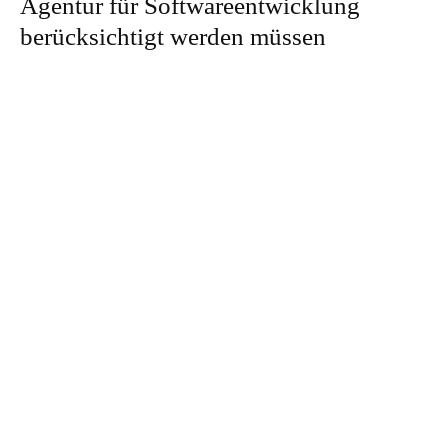
Agentur für Softwareentwicklung
berücksichtigt werden müssen
Es gibt einige Faktoren, die bei der Zusammenarbeit mit einer
entfernten Agentur für Softwareentwicklung berücksichtigt werden
müssen, um ein erfolgreiches Projekt zu gewährleisten. Eine klare
Kommunikation, klare Erwartungen und offene Feedback-Linien sind
von großer Bedeutung, um mögliche Probleme frühzeitig zu erkennen
und zu lösen.
Ein weiterer wichtiger Faktor ist die kulturelle Kompatibilität zwischen
den Teams. Unterschiedliche Arbeitsstile, Zeitpläne und kulturelle
Unterschiede können zu Missverständnissen und Verzögerungen führen.
Es ist daher wichtig, dass beide Seiten sich bemühen, die Unterschiede
zu verstehen und eine gemeinsame Arbeitsweise zu finden, die für alle
Beteiligten funktioniert.