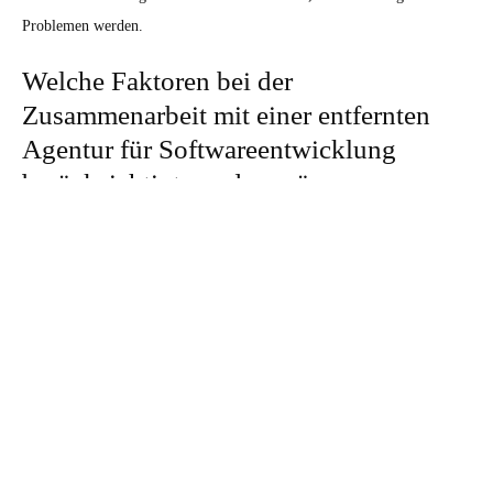
Problemen werden.
Welche Faktoren bei der
Zusammenarbeit mit einer entfernten
Agentur für Softwareentwicklung
berücksichtigt werden müssen
Bei der Zusammenarbeit mit einer entfernten Agentur sind einige
Faktoren zu berücksichtigen. Es ist wichtig, dass Kunden eine effektive
Kommunikation sicherstellen, damit Vorstellungen, Gedanken und
Anforderungen klar und deutlich kommuniziert werden können. Es ist
auch wichtig, dass Kunden eine effektive Zusammenarbeit durch
regelmäßige Arbeitsbesprechungen, Feedbacks und Fortschrittsberichte
sicherstellen. Darüber hinaus sollte die Agentur eine klare Vorstellung
darüber haben, welche Ergebnisse der Kunde von dem Projekt erwartet,
um sicherzustellen, dass das Projekt in eine effiziente Richtung