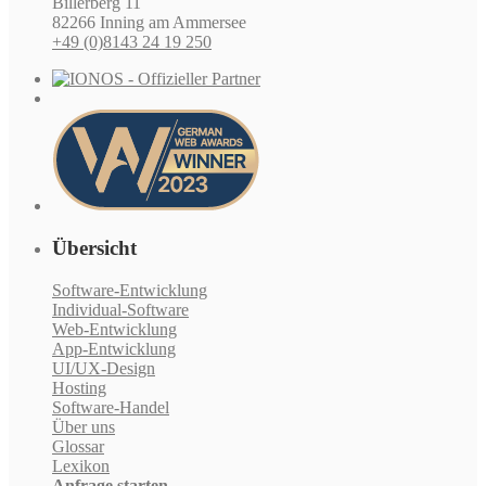
Billerberg 11
82266 Inning am Ammersee
+49 (0)8143 24 19 250
Übersicht
Software-Entwicklung
Individual-Software
Web-Entwicklung
App-Entwicklung
UI/UX-Design
Hosting
Software-Handel
Über uns
Glossar
Lexikon
Anfrage starten