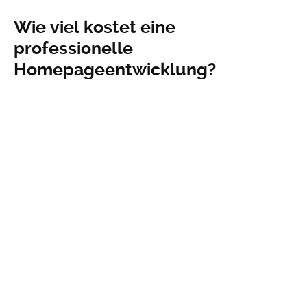
Wie viel kostet eine
professionelle
Homepageentwicklung?
Die Kosten für die professionelle Homepageentwicklung
variieren je nach Größe des Projekts und technischer
Komplexität der Konzeption. Es ist relativ schwer
vorherzusagen, wieviel genau Sie für Ihr Webprojekt ausgeben
müssen – allerdings ist es auf jeden Fall ratsam, mehrere
Angebote einzuholen, bevor man sich auf eines festlegt.
Wie finde ich den richtigen
Entwickler für meine Seite?
Es gibt viele Entwickler und Agenturen, die bereit sind,