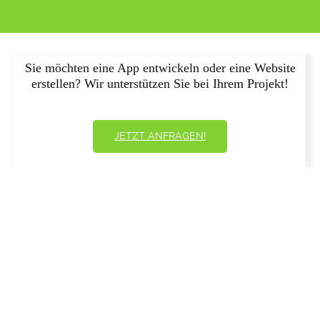
Sie möchten eine App entwickeln oder eine Website
erstellen? Wir unterstützen Sie bei Ihrem Projekt!
JETZT ANFRAGEN!
Wie man Keywords effektiv nutzt
Um Keywords effektiv zu nutzen, sollten Sie diese in Ihren
Texten natürlich einbinden. Schreiben Sie qualitativ
hochwertige Inhalte, die Ihren Lesern nützlich und informativ
erscheinen. Vermeiden Sie Keyword-Stuffing, bei dem