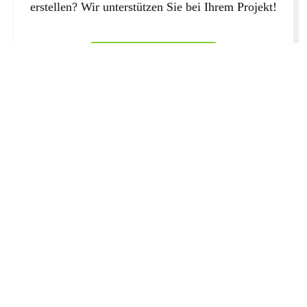
erstellen? Wir unterstützen Sie bei Ihrem Projekt!
JETZT ANFRAGEN!
Wie man die Qualität der Arbeit einer
entfernten Internetagentur überprüfen
kann
Die Überprüfung der Qualität der Arbeit einer entfernten
Internetagentur kann eine Herausforderung sein, wenn Sie nicht in der
Lage sind, sie persönlich zu treffen. Allerdings gibt es Möglichkeiten,
dies dennoch zu tun.
Sie können beispielsweise nach Fallstudien oder Erfolgsgeschichten