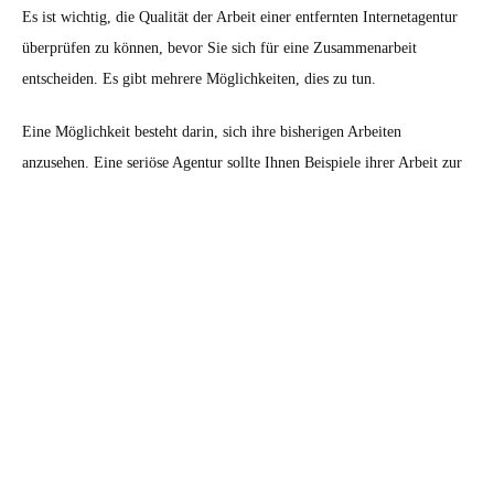
Es ist wichtig, die Qualität der Arbeit einer entfernten Internetagentur
überprüfen zu können, bevor Sie sich für eine Zusammenarbeit
entscheiden. Es gibt mehrere Möglichkeiten, dies zu tun.
Eine Möglichkeit besteht darin, sich ihre bisherigen Arbeiten
anzusehen. Eine seriöse Agentur sollte Ihnen Beispiele ihrer Arbeit zur
Verfügung stellen können. Prüfen Sie, ob ihre Websites gut gestaltet
sind, benutzerfreundlich sind und Ihre Anforderungen erfüllen würden.
Eine weitere Möglichkeit besteht darin, Referenzen von anderen
Kunden einzuholen. Sprechen Sie mit anderen Unternehmen, die mit
der Agentur zusammengearbeitet haben, und fragen Sie nach ihrer
Zufriedenheit mit der Arbeit der Agentur.
Schließlich können Sie auch nach Zertifizierungen oder
Auszeichnungen suchen, die die Agentur erhalten hat. Dies kann ein
Indikator für ihre Professionalität und Qualität sein.