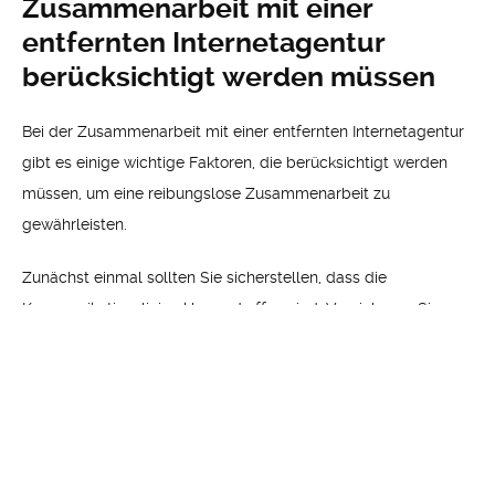
Zusammenarbeit mit einer
entfernten Internetagentur
berücksichtigt werden müssen
Bei der Zusammenarbeit mit einer entfernten Internetagentur
gibt es einige wichtige Faktoren, die berücksichtigt werden
müssen, um eine reibungslose Zusammenarbeit zu
gewährleisten.
Zunächst einmal sollten Sie sicherstellen, dass die
Kommunikationslinien klar und offen sind. Vereinbaren Sie
regelmäßige Meetings und stellen Sie sicher, dass die
Agentur Ihre Anforderungen und Ziele versteht.
Ein weiterer wichtiger Faktor ist die Flexibilität und
Anpassungsfähigkeit der Agentur. Da Sie möglicherweise in
unterschiedlichen Zeitzonen arbeiten, ist es wichtig, dass die