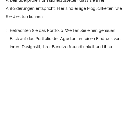
Arbeit überprüfen, um sicherzustellen, dass sie Ihren
Anforderungen entspricht. Hier sind einige Möglichkeiten, wie
Sie dies tun können:
Betrachten Sie das Portfolio: Werfen Sie einen genauen
Blick auf das Portfolio der Agentur, um einen Eindruck von
ihrem Designstil, ihrer Benutzerfreundlichkeit und ihrer
Kreativität zu bekommen.
Holen Sie sich Referenzen: Fragen Sie nach Referenzen von
früheren Kunden und nehmen Sie Kontakt auf, um deren
Erfahrungen mit der Agentur zu erfragen.
Überprüfen Sie die Suchergebnisse: Überprüfen Sie die
Platzierungen der Websites, die die Agentur optimiert hat,
um festzustellen, ob sie in den Suchergebnissen erfolgreich
waren.
Lesen Sie Kundenbewertungen: Nehmen Sie sich Zeit, um
Kundenbewertungen und -kommentare zu lesen, um einen