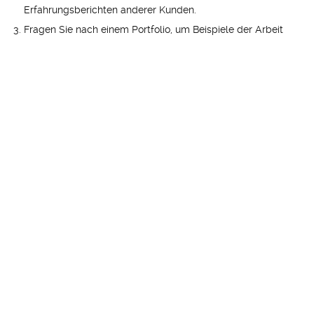
Erfahrungsberichten anderer Kunden.
Fragen Sie nach einem Portfolio, um Beispiele der Arbeit
der Agentur zu sehen.
Prüfen Sie die Expertise und Erfahrung des Teams.
Sprechen Sie mit aktuellen oder ehemaligen Kunden, um
deren Erfahrungen mit der Agentur zu erfahren.
Welche Faktoren bei der
Zusammenarbeit mit einer
entfernten Internetagentur
berücksichtigt werden müssen
Bei der Zusammenarbeit mit einer entfernten Internetagentur
gibt es verschiedene Faktoren zu berücksichtigen, um eine
erfolgreiche Zusammenarbeit sicherzustellen: