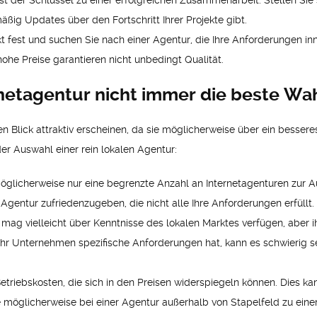
 der Schlüssel zu einer erfolgreichen Zusammenarbeit. Stellen Sie s
ßig Updates über den Fortschritt Ihrer Projekte gibt.
kt fest und suchen Sie nach einer Agentur, die Ihre Anforderungen in
hohe Preise garantieren nicht unbedingt Qualität.
netagentur nicht immer die beste Wah
n Blick attraktiv erscheinen, da sie möglicherweise über ein bessere
der Auswahl einer rein lokalen Agentur:
öglicherweise nur eine begrenzte Anzahl an Internetagenturen zur Au
Agentur zufriedenzugeben, die nicht alle Ihre Anforderungen erfüllt.
 mag vielleicht über Kenntnisse des lokalen Marktes verfügen, aber
r Unternehmen spezifische Anforderungen hat, kann es schwierig sein
etriebskosten, die sich in den Preisen widerspiegeln können. Dies ka
ie möglicherweise bei einer Agentur außerhalb von Stapelfeld zu ei