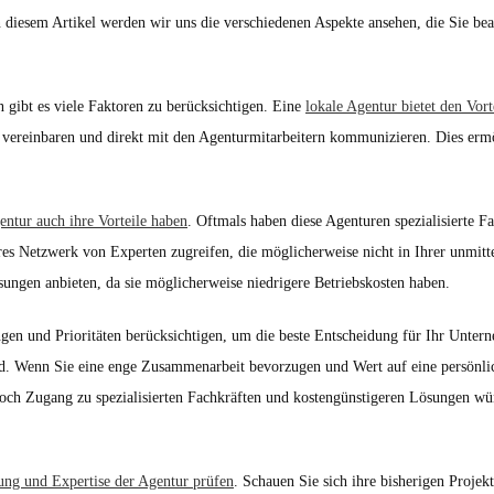
In diesem Artikel werden wir uns die verschiedenen Aspekte ansehen, die Sie bea
n gibt es viele Faktoren zu berücksichtigen. Eine
lokale Agentur bietet den Vort
en vereinbaren und direkt mit den Agenturmitarbeitern kommunizieren. Dies ermö
gentur auch ihre Vorteile haben
. Oftmals haben diese Agenturen spezialisierte F
eres Netzwerk von Experten zugreifen, die möglicherweise nicht in Ihrer unmi
sungen anbieten, da sie möglicherweise niedrigere Betriebskosten haben.
ungen und Prioritäten berücksichtigen, um die beste Entscheidung für Ihr Unter
d. Wenn Sie eine enge Zusammenarbeit bevorzugen und Wert auf eine persönlic
doch Zugang zu spezialisierten Fachkräften und kostengünstigeren Lösungen wün
ung und Expertise der Agentur prüfen
. Schauen Sie sich ihre bisherigen Projek