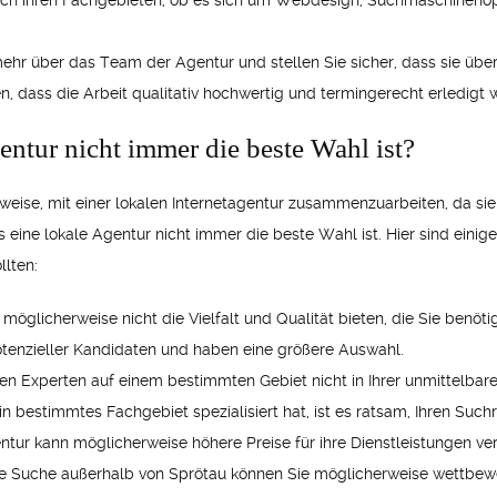
ch ihren Fachgebieten, ob es sich um Webdesign, Suchmaschinenop
r über das Team der Agentur und stellen Sie sicher, dass sie über q
n, dass die Arbeit qualitativ hochwertig und termingerecht erledigt w
entur nicht immer die beste Wahl ist?
ise, mit einer lokalen Internetagentur zusammenzuarbeiten, da sie
ss eine lokale Agentur nicht immer die beste Wahl ist. Hier sind ein
llten:
möglicherweise nicht die Vielfalt und Qualität bieten, die Sie benö
potenzieller Kandidaten und haben eine größere Auswahl.
esten Experten auf einem bestimmten Gebiet nicht in Ihrer unmittel
in bestimmtes Fachgebiet spezialisiert hat, ist es ratsam, Ihren Such
tur kann möglicherweise höhere Preise für ihre Dienstleistungen verl
e Suche außerhalb von Sprötau können Sie möglicherweise wettbewe