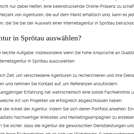
 nicht nur dabei helfen, eine beeindruckende Online-Präsenz zu scha
 Vielzahl von Agenturen, die auf dem Markt erhältlich sind, kann es j
ren, die Sie bei der Auswahl einer Internetagentur in Sprötau berücksic
entur in Sprötau auswählen?
ne leichte Aufgabe, insbesondere wenn Sie hohe Ansprüche an Qualität
Internetagentur in Sprötau auszuwählen:
ich Zeit, um verschiedene Agenturen zu recherchieren und ihre Diens
en und nehmen Sie Kontakt auf, um Referenzen anzufordern.
 langjähriger Erfahrung hat wahrscheinlich eine solide Fachkenntnis 
 welche Art von Projekten sie erfolgreich abgeschlossen haben.
e die Arbeit der Agentur, indem Sie sich deren Portfolio ansehen. Ein 
, qualitativ hochwertige Websites und Marketingkampagnen zu erstellen
 Sie sicher, dass die Agentur die gewünschten Dienstleistungen und 