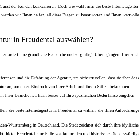
 Gunst der Kunden konkurrieren. Doch wie wählt man die beste Internetagentur 
l werden wir Ihnen helfen, all diese Fragen zu beantworten und Ihnen wertvoll
entur in Freudental auswählen?
l erfordert eine gründliche Recherche und sorgfältige Überlegungen. Hier sind 
erenzen und die Erfahrung der Agentur, um sicherzustellen, dass sie über das 
entur an, um einen Eindruck von ihrer Arbeit und ihrem Stil zu bekommen.
n Ihrer Branche hat, kann besser auf Ihre spezifischen Bedürfnisse eingehen.
fen, die beste Internetagentur in Freudental zu wählen, die Ihren Anforderunge
aden-Württemberg in Deutschland. Die Stadt zeichnet sich durch ihre idyllische
cht, bietet Freudental eine Fülle von kulturellen und historischen Sehenswürdigk