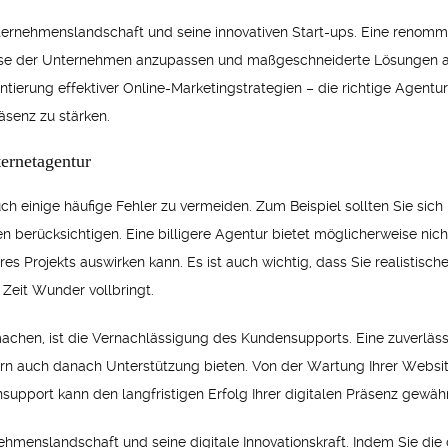
ternehmenslandschaft und seine innovativen Start-ups. Eine renommier
isse der Unternehmen anzupassen und maßgeschneiderte Lösungen an
ierung effektiver Online-Marketingstrategien – die richtige Agentur 
äsenz zu stärken.
ternetagentur
ch einige häufige Fehler zu vermeiden. Zum Beispiel sollten Sie sich 
n berücksichtigen. Eine billigere Agentur bietet möglicherweise nich
hres Projekts auswirken kann. Es ist auch wichtig, dass Sie realistis
 Zeit Wunder vollbringt.
achen, ist die Vernachlässigung des Kundensupports. Eine zuverlässig
rn auch danach Unterstützung bieten. Von der Wartung Ihrer Website 
support kann den langfristigen Erfolg Ihrer digitalen Präsenz gewähr
rnehmenslandschaft und seine digitale Innovationskraft. Indem Sie di