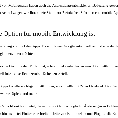
ät von Mobilgeräten haben auch die Anwendungsentwickler an Bedeutung gewon
 Artikel zeigen wir Ihnen, wie Sie in nur 7 einfachen Schritten eine mobile A
e Option für mobile Entwicklung ist
icklung von mobilen Apps. Es wurde von Google entwickelt und ist eine der b
keit erstellen möchten.
ache Dart, die den Vorteil hat, schnell und skalierbar zu sein. Die Plattform z
ll interaktive Benutzeroberflächen zu erstellen.
 Apps für alle wichtigen Plattformen, einschließlich iOS und Android. Das Fra
zwerke, Spiele und mehr.
ot-Reload-Funktion bietet, die es Entwicklern ermöglicht, Änderungen in Echtze
r hinaus bietet Flutter eine breite Palette von Bibliotheken und Plugins, die En