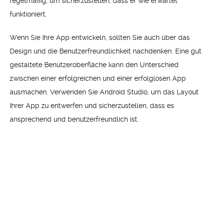
regelmäßig, um sicherzustellen, dass er wie erwartet
funktioniert.
Wenn Sie Ihre App entwickeln, sollten Sie auch über das
Design und die Benutzerfreundlichkeit nachdenken. Eine gut
gestaltete Benutzeroberfläche kann den Unterschied
zwischen einer erfolgreichen und einer erfolglosen App
ausmachen. Verwenden Sie Android Studio, um das Layout
Ihrer App zu entwerfen und sicherzustellen, dass es
ansprechend und benutzerfreundlich ist.
Ein weiterer wichtiger Aspekt bei der Entwicklung Ihrer
Android-App ist die Integration von Funktionen wie Kamera,
GPS und Benachrichtigungen. Diese Funktionen können Ihrer
App zusätzliche Funktionalität verleihen und sie für die
Benutzer attraktiver machen. Nutzen Sie die umfangreiche
Dokumentation von Android, um zu lernen, wie Sie diese