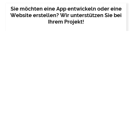
Sie möchten eine App entwickeln oder eine
Website erstellen? Wir unterstützen Sie bei
Ihrem Projekt!
JETZT ANFRAGEN!
Es ist wichtig, deine Zielgruppe zu kennen und zu verstehen,
um ein Website-Muster auszuwählen, das ihren Erwartungen
und Bedürfnissen entspricht. Wenn du beispielsweise eine
Website für ältere Menschen erstellst, ist eine
einfache
Navigation und größere Schriftgröße
erforderlich.
Des Weiteren solltest du bei der Auswahl des Website-
Musters auch die Anpassung an deine Marke berücksichtigen.