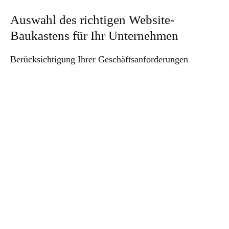
Auswahl des richtigen Website-
Baukastens für Ihr Unternehmen
Berücksichtigung Ihrer Geschäftsanforderungen
Bevor Sie sich für einen Website-Baukasten entscheiden, sollten Sie
Ihre Geschäftsanforderungen genau evaluieren. Überlegen Sie, welche
Funktionen und Tools Ihre Website benötigt und ob der Baukasten diese
unterstützt. Denken Sie an Aspekte wie E-Commerce, SEO-
Optimierung oder Integration mit anderen Tools.
Bewertung der Benutzerfreundlichkeit des Website-
Baukastens
Ein weiterer wichtiger Faktor bei der Auswahl eines Baukastens ist die
Benutzerfreundlichkeit. Stellen Sie sicher, dass der Baukasten eine
intuitive Oberfläche und einen einfachen Drag-and-Drop-Editor bietet.