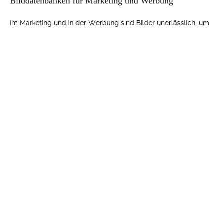
Bilddatenbanken für Marketing und Werbung
Im Marketing und in der Werbung sind Bilder unerlässlich, um
Ihr Produkt oder Ihre Dienstleistung zu präsentieren.
Hochwertige Bilder können die Aufmerksamkeit potenzieller
Kunden auf sich ziehen und Ihre Botschaft erfolgreich
vermitteln. Kostenlose Bilddatenbanken bieten eine Fülle von
Bildern, die speziell für Marketing- und Werbezwecke
konzipiert sind. Von Produktfotos bis hin zu inspirierenden
Bildern – Sie finden sicherlich das perfekte Bild, um Ihre
Marketingkampagne aufzuwerten.
Urheberrecht und Lizenzbedingungen
bei Bilddatenbanken
Beim Umgang mit Bilddatenbanken ist es wichtig, die
Urheberrechtsbestimmungen und Lizenzbedingungen zu