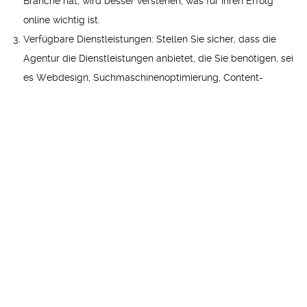
Branche hat, wird besser verstehen, was für Ihren Erfolg
online wichtig ist.
Verfügbare Dienstleistungen: Stellen Sie sicher, dass die
Agentur die Dienstleistungen anbietet, die Sie benötigen, sei
es Webdesign, Suchmaschinenoptimierung, Content-
Marketing oder Social-Media-Management.
Nehmen Sie sich die Zeit, verschiedene Agenturen zu
vergleichen und treffen Sie eine informierte Entscheidung, die
Ihrem Unternehmen zugute kommt.
Verstehen Sie Ihre Bedürfnisse und Ziele
Eine klare Vorstellung von Ihren Bedürfnissen und Zielen ist
entscheidend für eine erfolgreiche Zusammenarbeit mit einer
Internetagentur. Machen Sie sich Gedanken darüber, was Sie
mit Ihrer Online-Präsenz erreichen möchten und teilen Sie Ihre
Ziele und Erwartungen mit der ausgewählten Agentur. Nur so