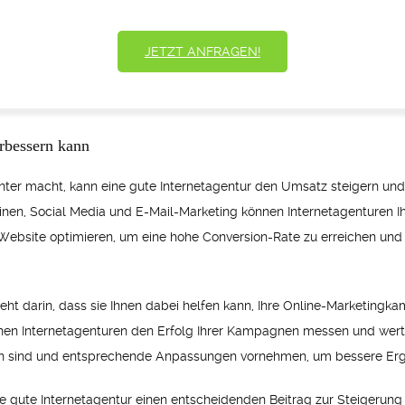
JETZT ANFRAGEN!
erbessern kann
nnter macht, kann eine gute Internetagentur den Umsatz steigern u
nen, Social Media und E-Mail-Marketing können Internetagenturen I
e Website optimieren, um eine hohe Conversion-Rate zu erreichen un
steht darin, dass sie Ihnen dabei helfen kann, Ihre Online-Marketing
en Internetagenturen den Erfolg Ihrer Kampagnen messen und wertvo
en sind und entsprechende Anpassungen vornehmen, um bessere Erge
 gute Internetagentur einen entscheidenden Beitrag zur Steigerung 