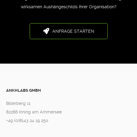
wirksamen Aushängeschilds Ihrer Organisation?
ANFRAGE STARTEN
ANKHLABS GMBH
Billerberg 11
82266 Inning am Ammersee
+49 (0)8143 24 19 250