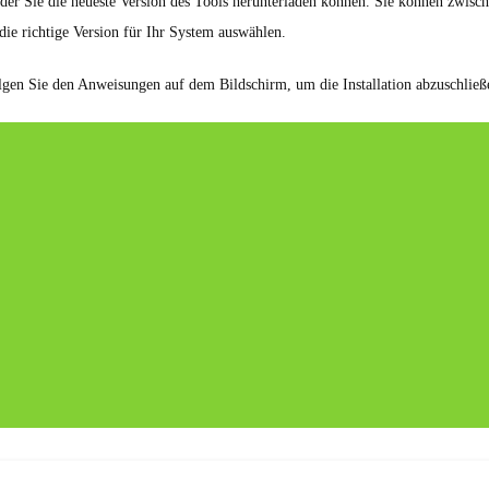
 der Sie die neueste Version des Tools herunterladen können. Sie können zwisc
 die richtige Version für Ihr System auswählen.
olgen Sie den Anweisungen auf dem Bildschirm, um die Installation abzuschließ