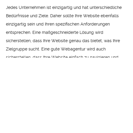
Jedes Unternehmen ist einzigartig und hat unterschiedliche
Bedürfnisse und Ziele. Daher sollte Ihre Website ebenfalls
einzigartig sein und Ihren spezifischen Anforderungen
entsprechen. Eine maßgeschneiderte Lösung wird
sicherstellen, dass Ihre Website genau das bietet, was Ihre
Zielgruppe sucht. Eine gute Webagentur wird auch
sicherstellen, dass Ihre Website einfach zu navigieren und
benutzerfreundlich ist.
Wie die Zusammenarbeit mit einer
professionellen Webagentur Zeit und
Geld sparen kann
Die Zusammenarbeit mit einer professionellen Webagentur
kann Zeit und Geld sparen. Eine erfahrene Agentur wird
effizient arbeiten und in der Lage sein, schnell Lösungen für