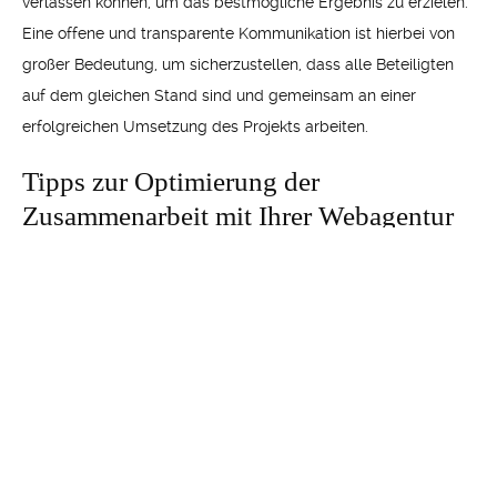
verlassen können, um das bestmögliche Ergebnis zu erzielen.
Eine offene und transparente Kommunikation ist hierbei von
großer Bedeutung, um sicherzustellen, dass alle Beteiligten
auf dem gleichen Stand sind und gemeinsam an einer
erfolgreichen Umsetzung des Projekts arbeiten.
Tipps zur Optimierung der
Zusammenarbeit mit Ihrer Webagentur
in Erfurt
Um die Zusammenarbeit mit Ihrer Webagentur zu optimieren,
sollten Sie darauf achten, dass Sie regelmäßig Termine
vereinbaren und eine klare Struktur in der Arbeitsweise
etablieren. Erstellen Sie gemeinsam einen Projektplan und
halten Sie sich an festgelegte Deadlines. Seien Sie offen und
ehrlich in der Kommunikation und setzen Sie klare
Erwartungen an die Qualität der Arbeit.