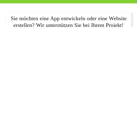
Sie möchten eine App entwickeln oder eine Website
erstellen? Wir unterstützen Sie bei Ihrem Projekt!
JETZT ANFRAGEN!
Einblicke in die Arbeitsweise einer
erfolgreichen Webagentur in Berlin
Ein Einblick in die Arbeitsweise einer Berliner Webagentur zeigt Ihnen,
wie sie arbeiten und welche Schritte sie unternehmen werden, um Ihre
Bedürfnisse zu erfüllen. Eine erfolgreiche Agentur wird sich
engagieren, um eine breite Palette von Strategien und Taktiken zu