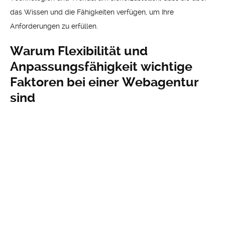
das Wissen und die Fähigkeiten verfügen, um Ihre
Anforderungen zu erfüllen.
Warum Flexibilität und
Anpassungsfähigkeit wichtige
Faktoren bei einer Webagentur
sind
Flexibilität und Anpassungsfähigkeit sind wichtige Faktoren,
wenn es um die Zusammenarbeit mit einer Webagentur geht.
Die Fähigkeit, sich schnell an Änderungen und
Herausforderungen anzupassen, ist entscheidend, um
sicherzustellen, dass Ihr Projekt pünktlich und planmäßig
abgeschlossen wird. Stellen Sie sicher, dass die Agentur in
der Lage ist, auf Ihre Bedürfnisse und Anforderungen
einzugehen und Änderungen schnell umzusetzen.