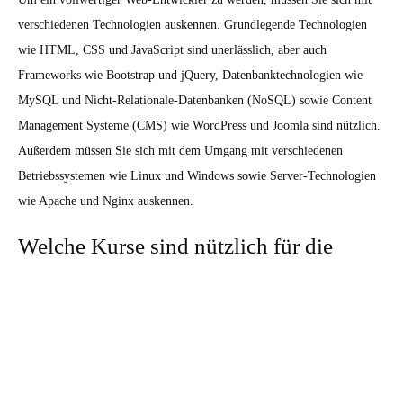
verschiedenen Technologien auskennen. Grundlegende Technologien
wie HTML, CSS und JavaScript sind unerlässlich, aber auch
Frameworks wie Bootstrap und jQuery, Datenbanktechnologien wie
MySQL und Nicht-Relationale-Datenbanken (NoSQL) sowie Content
Management Systeme (CMS) wie WordPress und Joomla sind nützlich.
Außerdem müssen Sie sich mit dem Umgang mit verschiedenen
Betriebssystemen wie Linux und Windows sowie Server-Technologien
wie Apache und Nginx auskennen.
Welche Kurse sind nützlich für die
Ausbildung zum Web-Entwickler?
Es gibt eine Menge Kurse, die Ihnen bei der Ausbildung zum Web-
Entwickler helfen können. Viele Online-Kurse bieten Kaution in
Grundlagen wie HTML, CSS, JavaScript und Programmiersprachen
wie Python oder PHP. Aber es gibt auch viele Kurse, die sich auf