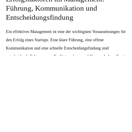
Führung, Kommunikation und
Entscheidungsfindung
Ein effektives Management ist eine der wichtigsten Voraussetzungen für
den Erfolg eines Startups. Eine klare Führung, eine offene
Kommunikation und eine schnelle Entscheidungsfindung sind
entscheidende Faktoren, um Ihr Unternehmen auf Kurs zu halten. Es ist
auch wichtig, dass Sie eng mit Ihrem Team arbeiten und jederzeit bereit
sind, sich anzupassen, wenn dies erforderlich ist.
Innovationsmanagement: Wie Sie Ihre
Produkte und Dienstleistungen
erfolgreich weiterentwickeln
Eine erfolgreiche Innovation ist ein wichtiger Bestandteil jedes
Startups. Es ist wichtig, dass Sie sich kontinuierlich verbessern und Ihre